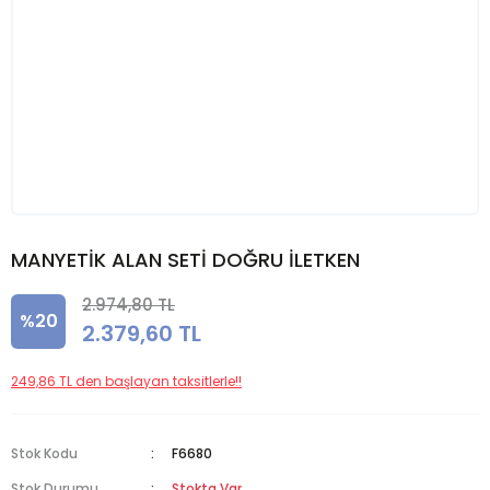
MANYETİK ALAN SETİ DOĞRU İLETKEN
2.974,80 TL
%20
2.379,60 TL
249,86 TL den başlayan taksitlerle!!
Stok Kodu
F6680
Stok Durumu
Stokta Var