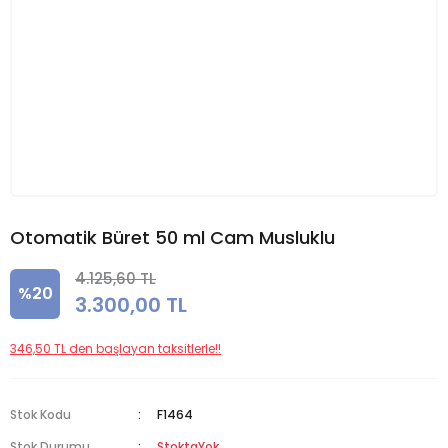
Otomatik Büret 50 ml Cam Musluklu
4.125,60 TL
%20
3.300,00 TL
346,50 TL den başlayan taksitlerle!!
Stok Kodu
F1464
Stok Durumu
StoktaYok