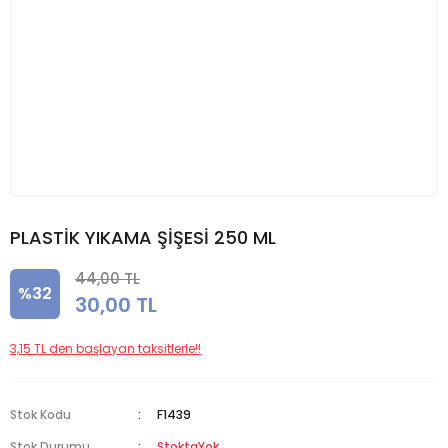
PLASTİK YIKAMA ŞİŞESİ 250 ML
44,00 TL
%32
30,00 TL
3,15 TL den başlayan taksitlerle!!
Stok Kodu
F1439
Stok Durumu
StoktaYok