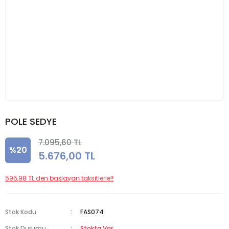
POLE SEDYE
7.095,60 TL
%20
5.676,00 TL
595,98 TL den başlayan taksitlerle!!
Stok Kodu
FAS074
Stok Durumu
Stokta Var