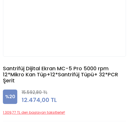
Santrifüj Dijital Ekran MC-5 Pro 5000 rpm
12*Mikro Kan Tüp+12*Santrifüj Tüpü+ 32*PCR
Şerit
15.592,80 TL
%20
12.474,00 TL
1.309,77 TL den başlayan taksitlerle!!