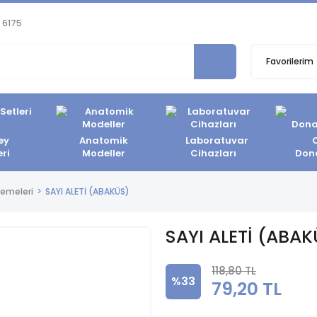
 6175
Favorilerim
ey
Anatomik
Laboratuvar
eri
Modeller
Cihazları
Don
zemeleri
SAYI ALETİ (ABAKÜS)
SAYI ALETİ (ABAK
118,80 TL
%33
79,20 TL