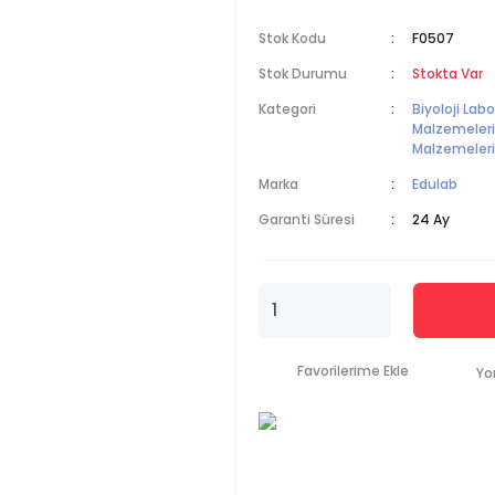
Stok Kodu
F0507
Stok Durumu
Stokta Var
Kategori
Biyoloji Lab
Malzemeleri
Malzemeleri
Marka
Edulab
Garanti Süresi
24 Ay
Yo