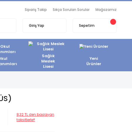
Sipariş Takip
Sıkça Sorulan Sorular
Mağazamız
Giriş Yap
Sepetim
Sağlık
Okul
Yeni
Meslek
anımları
Ürünler
Lisesi
ÜS)
8,32 TL den başlayan
taksitlerle!!