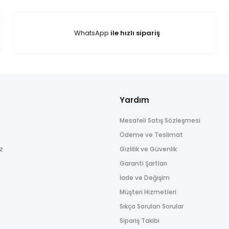
ğişim şartı olarak 4077 sayılı Tüketicinin Korunması Hakkında Kanun'a uy
Yorum Yaz
WhatsApp
ile hızlı sipariş
Yardım
Mesafeli Satış Sözleşmesi
Gönder
Ödeme ve Teslimat
ız
Gizlilik ve Güvenlik
Garanti Şartları
İade ve Değişim
Müşteri Hizmetleri
Sıkça Sorulan Sorular
Sipariş Takibi