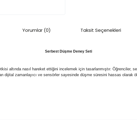
Yorumlar (0)
Taksit Seçenekleri
Serbest Düşme Deney Seti
isi altında nasıl hareket ettiğini incelemek için tasarlanmıştır. Öğrenciler,
alan dijital zamanlayıcı ve sensörler sayesinde düşme süresini hassas olarak ölç
onularda yetersiz gördüğünüz noktaları öneri formunu kullanarak tarafım
tisi kapsamındadır. Garanti koşullarının geçerli olduğundan emin olmak içi
ın. Üründe yapılan değişiklikler, ürünün deformasyonu veya ürünün oriji
Bu ürüne ilk yorumu siz yapın!
ğu tespit edilirse, teslimat tarihinden itibaren en geç 3 gün içinde sayfam
e göndereceğiniz ayıplı ürün yenisi ile değiştirilecektir. Sipariş edilen ürün