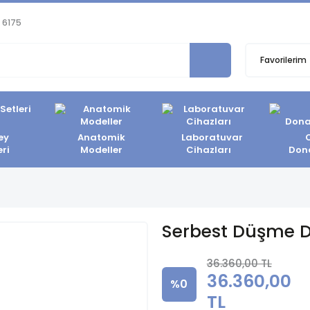
 6175
Favorilerim
ey
Anatomik
Laboratuvar
eri
Modeller
Cihazları
Don
Serbest Düşme D
36.360,00 TL
36.360,00
%0
TL