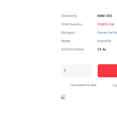
Stok Kodu
KMM-250
Stok Durumu
Stokta Var
Kategori
Deney Setle
Marka
Kayralab
Garanti Süresi
24 Ay
Yo