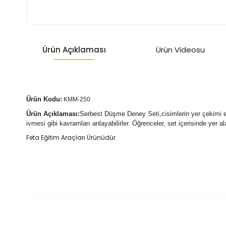
Ürün Açıklaması
Ürün Videosu
Ürün Kodu:
KMM-250
Ürün Açıklaması:
Serbest Düşme Deney Seti,cisimlerin yer çekimi etk
ivmesi gibi kavramları anlayabilirler. Öğrenceler, set içerisinde yer 
Feta Eğitim Araçları Ürünüdür.
Bu ürünün fiyat bilgisi, resim, ürün açıklamalarında ve diğer k
Garanti Koşulları Tüm ürünler aksi belirtilmedikçe üretici garan
gördüğünüzde not alın ve ürünü kargo görevlisinden teslim almay
Görüş ve önerileriniz için teşekkür ederiz.
Politikası Web sitemizden satın aldığınız bir ürünün kusurlu oldu
gerekmektedir. Bu bilgilere istinaden kargo şirketi aracılığıyla biz