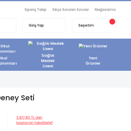
Sipariş Takip
Sıkça Sorulan Sorular
Mağazamız
Giriş Yap
Sepetim
Sağlık
Okul
Yeni
Meslek
anımları
Ürünler
Lisesi
eney Seti
3.817,80 TL den
başlayan taksitlerle!!