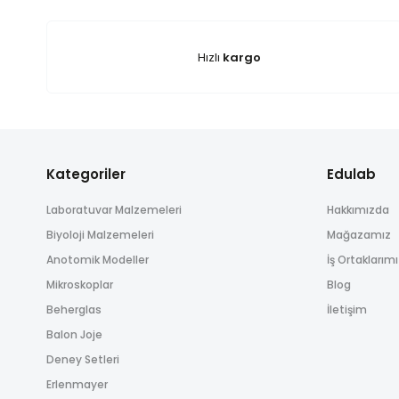
Ürün resmi kalitesiz, bozuk veya görüntülenemiyor.
kullanılmış ise iade ve değişim yapılmamaktadır. Ürün iade ve de
Ürün açıklamasında eksik bilgiler bulunuyor.
Hızlı
kargo
Ürün bilgilerinde hatalar bulunuyor.
Ürün fiyatı diğer sitelerden daha pahalı.
Bu ürüne benzer farklı alternatifler olmalı.
Kategoriler
Edulab
Laboratuvar Malzemeleri
Hakkımızda
Biyoloji Malzemeleri
Mağazamız
Anotomik Modeller
İş Ortaklarım
Mikroskoplar
Blog
Beherglas
İletişim
Balon Joje
Deney Setleri
Erlenmayer