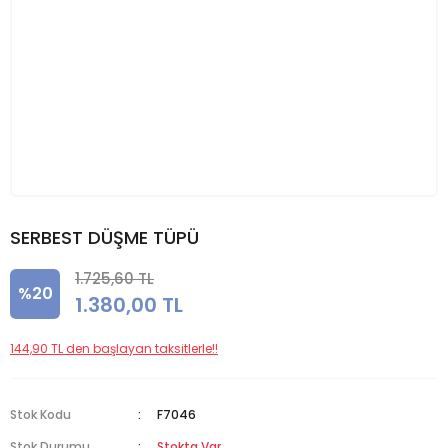
SERBEST DÜŞME TÜPÜ
1.725,60 TL
%20
1.380,00 TL
144,90 TL den başlayan taksitlerle!!
Stok Kodu
F7046
Stok Durumu
Stokta Var