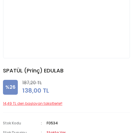
SPATÜL (Prinç) EDULAB
187,20 TL
%26
138,00 TL
14,49 TL den başlayan taksitlerle!!
Stok Kodu
F0534
Stok Durumu
Stokta Var