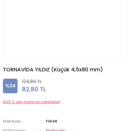
TORNAVİDA YILDIZ (Küçük 4,5x80 mm)
124,80 TL
%34
82,80 TL
8,69 TL den başlayan taksitlerle!!
Stok Kodu
F0646
Stok Durumu
Stokta Var