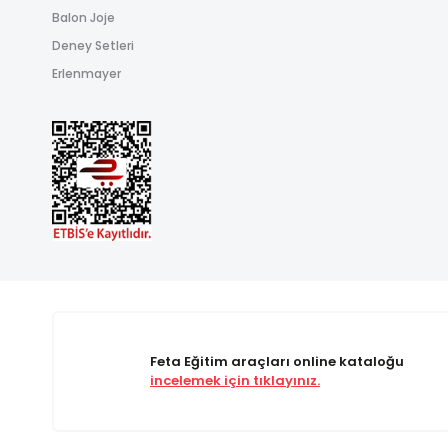
Balon Joje
Deney Setleri
Erlenmayer
Feta Eğitim araçları online kataloğu
incelemek için tıklayınız.