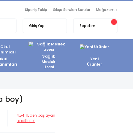
Sipariş Takip
Sıkça Sorulan Sorular
Mağazamız
Giriş Yap
Sepetim
Sağlık
Okul
Yeni
Meslek
anımları
Ürünler
Lisesi
a boy)
4,54 TL den başlayan
taksitlerle!!