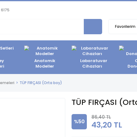
 6175
Favorilerim
ey
Anatomik
Laboratuvar
eri
Modeller
Cihazları
Don
zemeleri
TÜP FIRÇASI (Orta boy)
TÜP FIRÇASI (Ort
86,40 TL
%50
43,20 TL