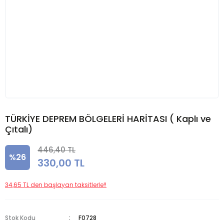
TÜRKİYE DEPREM BÖLGELERİ HARİTASI ( Kaplı ve
Çıtalı)
446,40 TL
%26
330,00 TL
34,65 TL den başlayan taksitlerle!!
Stok Kodu
F0728