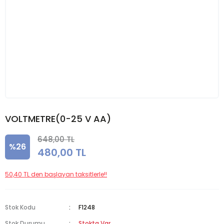
VOLTMETRE(0-25 V AA)
648,00 TL
%26
480,00 TL
50,40 TL den başlayan taksitlerle!!
Stok Kodu
F1248
Stok Durumu
Stokta Var