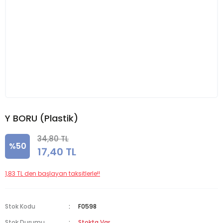
Y BORU (Plastik)
34,80 TL
%50
17,40 TL
1,83 TL den başlayan taksitlerle!!
Stok Kodu
F0598
Stok Durumu
Stokta Var