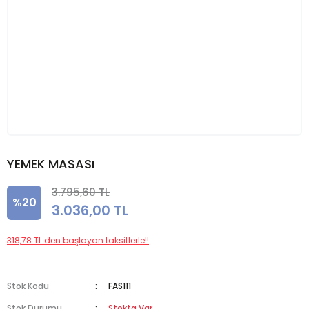
YEMEK MASASı
3.795,60 TL
%20
3.036,00 TL
318,78 TL den başlayan taksitlerle!!
Stok Kodu
FAS111
Stok Durumu
Stokta Var