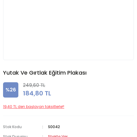
Yutak Ve Gırtlak Eğitim Plakası
249,60 TL
%26
184,80 TL
19,40 TL den başlayan taksitlerle!!
Stok Kodu
S0042
Stok Durumu
Stokta Var