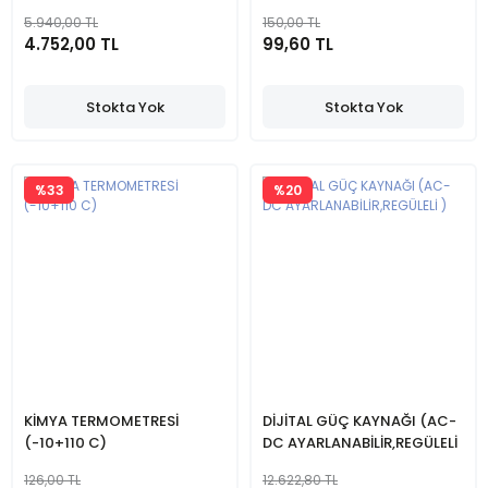
HİDROKARBON İÇİNDE)
5.940,00 TL
150,00 TL
4.752,00 TL
99,60 TL
Stokta Yok
Stokta Yok
%33
%20
KİMYA TERMOMETRESİ
DİJİTAL GÜÇ KAYNAĞI (AC-
(-10+110 C)
DC AYARLANABİLİR,REGÜLELİ
)
126,00 TL
12.622,80 TL