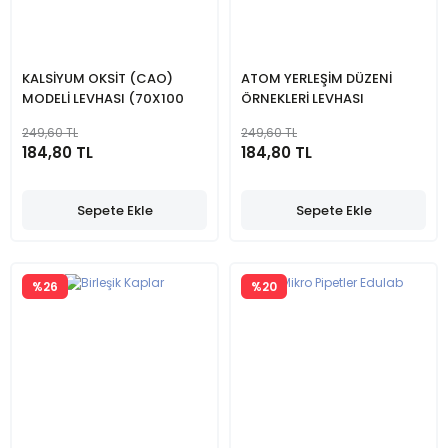
KALSİYUM OKSİT (CAO)
ATOM YERLEŞİM DÜZENİ
MODELİ LEVHASI (70X100
ÖRNEKLERİ LEVHASI
CM)
249,60 TL
249,60 TL
184,80 TL
184,80 TL
Sepete Ekle
Sepete Ekle
%26
%20