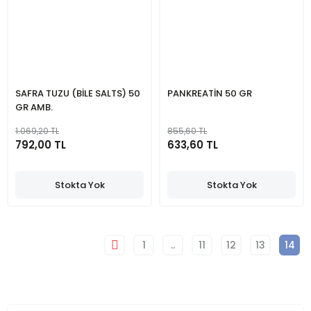
SAFRA TUZU (BİLE SALTS) 50
PANKREATİN 50 GR
GR AMB.
1.069,20 TL
855,60 TL
792,00 TL
633,60 TL
Stokta Yok
Stokta Yok
1
..
11
12
13
14