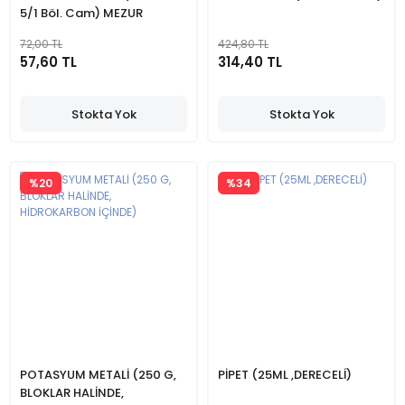
5/1 Böl. Cam) MEZUR
72,00 TL
424,80 TL
57,60 TL
314,40 TL
Stokta Yok
Stokta Yok
%20
%34
POTASYUM METALİ (250 G,
PİPET (25ML ,DERECELİ)
BLOKLAR HALİNDE,