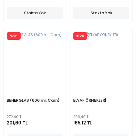
Stokta Yok
Stokta Yok
%26
%20
BEHERGLAS (600 ml. Cam)
ELYAF ÖRNEKLERİ
272,40 TL
206,40 TL
201,60 TL
165,12 TL