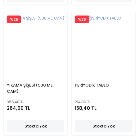
%26
%26
YIKAMA ŞİŞESİ (500 ML.
PERİYODİK TABLO
CAM)
356,40 TL
214,80 TL
264,00 TL
158,40 TL
Stokta Yok
Stokta Yok