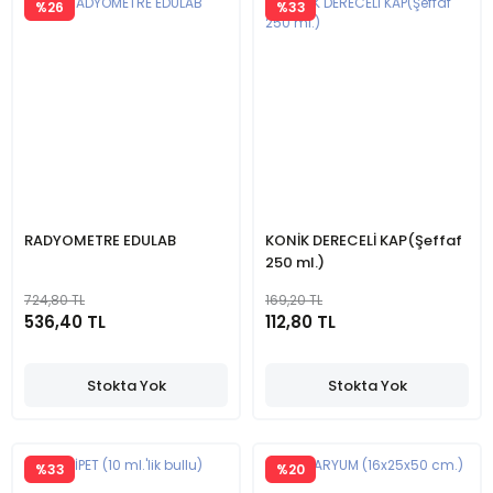
%26
%33
RADYOMETRE EDULAB
KONİK DERECELİ KAP(Şeffaf
250 ml.)
724,80 TL
169,20 TL
536,40 TL
112,80 TL
Stokta Yok
Stokta Yok
%33
%20