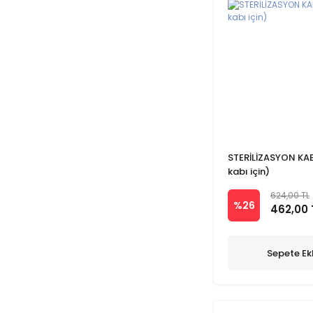
STERİLİZASYON KABI
kabı için)
624,00 TL
%26
462,00 
Sepete Ek