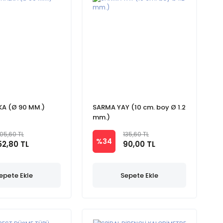
KA (Ø 90 MM.)
SARMA YAY (10 cm. boy Ø 1.2
mm.)
105,60 TL
135,60 TL
%34
52,80 TL
90,00 TL
epete Ekle
Sepete Ekle