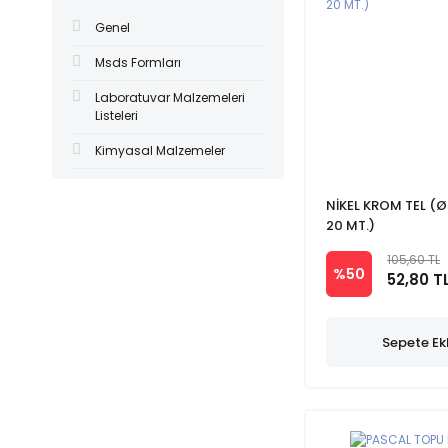
Genel
Msds Formları
Laboratuvar Malzemeleri
Listeleri
Kimyasal Malzemeler
NİKEL KROM TEL (Ø
20 MT.)
105,60 TL
%50
52,80 T
Sepete Ek