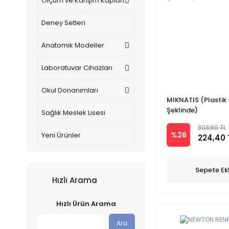
Ölçüm ve Karışım Kapları
Deney Setleri
Anatomik Modeller
Laboratuvar Cihazları
Okul Donanımları
MIKNATIS (Plastik 
Şeklinde)
Sağlık Meslek Lisesi
303,60 TL
%26
Yeni Ürünler
224,40 
Sepete Ek
Hızlı Arama
Hızlı Ürün Arama
Ara