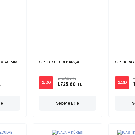
 0.40 MM.
OPTİK KUTU 9 PARÇA
OPTİK RAY
2.157,60 TL
%20
%20
L
1.725,60 TL
le
Sepete Ekle
S