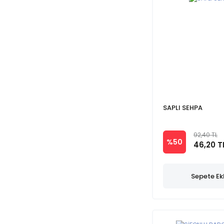
SAPLI SEHPA
92,40 TL
%50
46,20 T
Sepete Ek