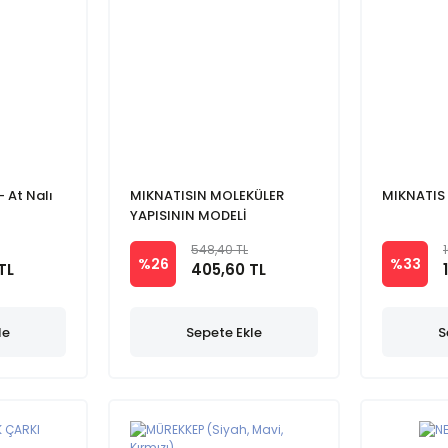
- At Nalı
MIKNATISIN MOLEKÜLER
MIKNATIS
YAPISININ MODELİ
548,40 TL
%26
%33
TL
405,60 TL
le
Sepete Ekle
S