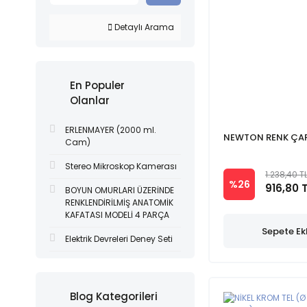
Detaylı Arama
En Populer
Olanlar
ERLENMAYER (2000 ml.
NEWTON RENK ÇAR
Cam)
Stereo Mikroskop Kamerası
1.238,40 T
%26
916,80 
BOYUN OMURLARI ÜZERİNDE
RENKLENDİRİLMİŞ ANATOMİK
KAFATASI MODELİ 4 PARÇA
Sepete Ek
Elektrik Devreleri Deney Seti
Blog Kategorileri