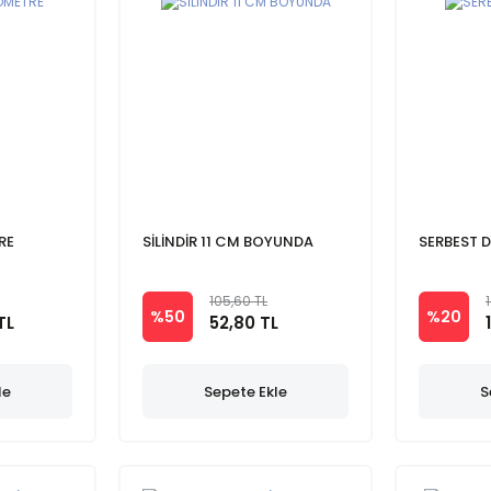
RE
SİLİNDİR 11 CM BOYUNDA
SERBEST 
105,60 TL
%50
%20
TL
52,80 TL
le
Sepete Ekle
S