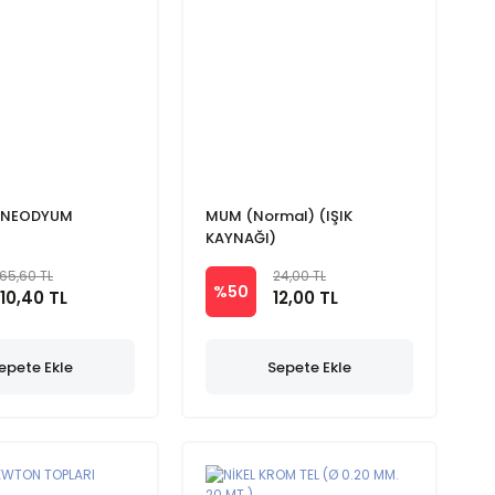
 NEODYUM
MUM (Normal) (IŞIK
KAYNAĞI)
165,60 TL
24,00 TL
%50
110,40 TL
12,00 TL
epete Ekle
Sepete Ekle