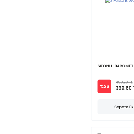
SİFONLU BAROMET
499,20 TL
%26
369,60 
Sepete Ek