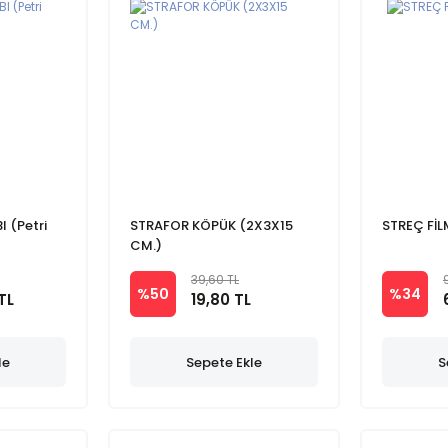
 (Petri
STRAFOR KÖPÜK (2X3X15
STREÇ FİL
CM.)
39,60 TL
%50
%34
TL
19,80 TL
le
Sepete Ekle
S