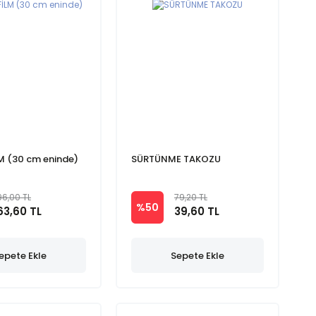
M (30 cm eninde)
SÜRTÜNME TAKOZU
96,00 TL
79,20 TL
%50
63,60 TL
39,60 TL
epete Ekle
Sepete Ekle