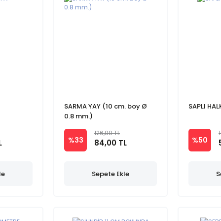
SARMA YAY (10 cm. boy Ø
SAPLI HAL
0.8 mm.)
126,00 TL
%33
%50
L
84,00 TL
le
Sepete Ekle
S