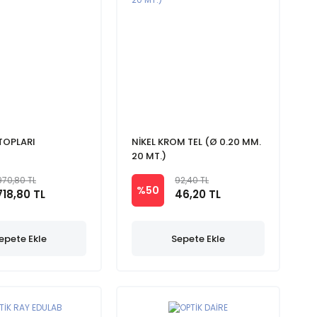
TOPLARI
NİKEL KROM TEL (Ø 0.20 MM.
20 MT.)
970,80 TL
92,40 TL
%50
718,80 TL
46,20 TL
epete Ekle
Sepete Ekle