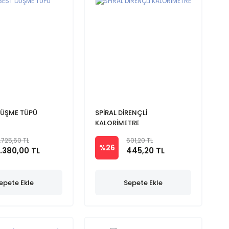
DÜŞME TÜPÜ
SPİRAL DİRENÇLİ
KALORİMETRE
1.725,60 TL
601,20 TL
%26
1.380,00 TL
445,20 TL
epete Ekle
Sepete Ekle