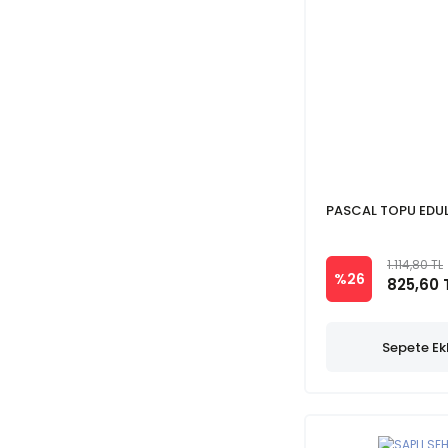
PASCAL TOPU EDU
1.114,80 TL
%26
825,60 
Sepete Ek