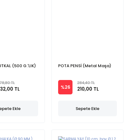
UTKAL (500 G.'LIK)
POTA PENSİ (Metal Maşa)
178,80 TL
284,40 TL
%26
132,00 TL
210,00 TL
epete Ekle
Sepete Ekle