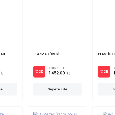
LAB
PLAZMA KÜRESİ
PLASTİK T
1.815,60 TL
%20
%26
TL
1.452,00 TL
le
Sepete Ekle
S