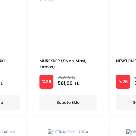
KI
MÜREKKEP (Siyah, Mavi,
NEWTON 
Kırmızı)
L
758,40 TL
%26
%26
TL
561,00 TL
le
Sepete Ekle
S