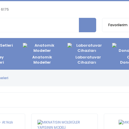
 6175
Favorilerim
ey
Anatomik
Laboratuvar
eri
Modeller
Cihazları
Don
eleri