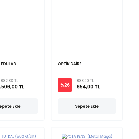
 EDULAB
OPTİK DAİRE
1.882,80 TL
883,20 TL
%26
1.506,00 TL
654,00 TL
epete Ekle
Sepete Ekle